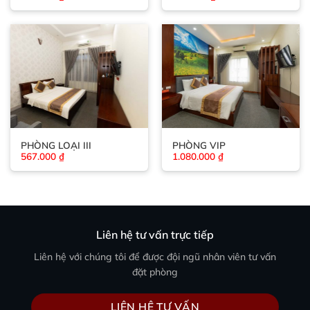
PHÒNG LOẠI III
PHÒNG VIP
567.000
₫
1.080.000
₫
Liên hệ tư vấn trực tiếp
Liên hệ với chúng tôi để được đội ngũ nhân viên tư vấn
đặt phòng
LIÊN HỆ TƯ VẤN