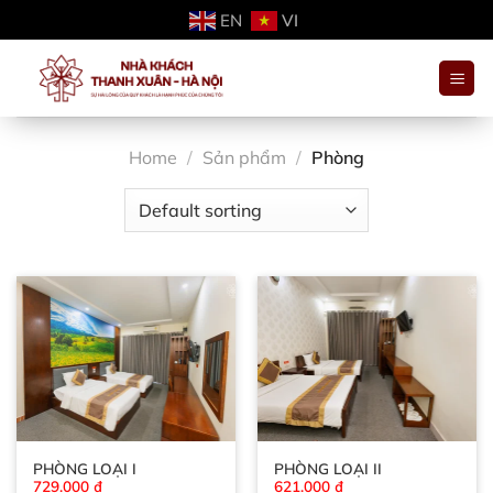
Bỏ
EN
VI
qua
nội
dung
Home
/
Sản phẩm
/
Phòng
PHÒNG LOẠI I
PHÒNG LOẠI II
729.000
₫
621.000
₫