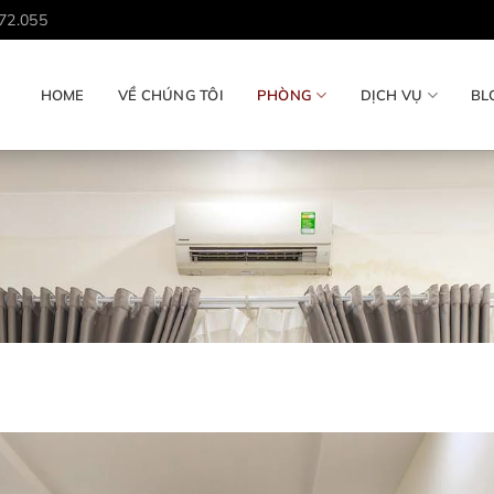
72.055
HOME
VỀ CHÚNG TÔI
PHÒNG
DỊCH VỤ
BL