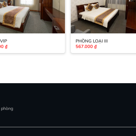
VIP
PHÒNG LOẠI III
00
₫
567.000
₫
t phòng