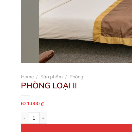
Home
/
Sản phẩm
/
Phòng
PHÒNG LOẠI II
621.000
₫
PHÒNG LOẠI II quantity