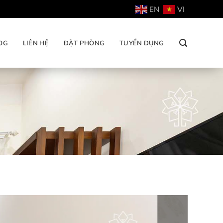
EN
VI
OG
LIÊN HỆ
ĐẶT PHÒNG
TUYỂN DỤNG